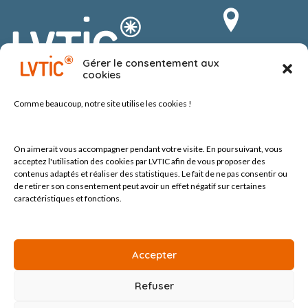
Route du Vergnolet 8
Gérer le consentement aux
1070 Puidoux-Chexbres
cookies
Suisse
Comme beaucoup, notre site
utilise les cookies !
On aimerait vous accompagner pendant votre visite.
En poursuivant, vous
acceptez l'utilisation des cookies par LVTIC afin de vous proposer des
contenus adaptés et réaliser des statistiques. Le fait de ne pas consentir ou
de retirer son consentement peut avoir un effet négatif sur certaines
Tel +41 (0) 21 552 60 10
contact@lvtic.ch
caractéristiques et fonctions.
Accepter
Refuser