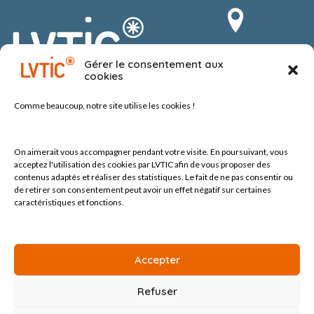
Route du Vergnolet 8
Gérer le consentement aux
1070 Puidoux-Chexbres
cookies
Suisse
Comme beaucoup, notre site
utilise les cookies !
On aimerait vous accompagner pendant votre visite.
En poursuivant, vous
acceptez l'utilisation des cookies par LVTIC afin de vous proposer des
contenus adaptés et réaliser des statistiques. Le fait de ne pas consentir ou
de retirer son consentement peut avoir un effet négatif sur certaines
Tel +41 (0) 21 552 60 10
contact@lvtic.ch
caractéristiques et fonctions.
Accepter
Refuser