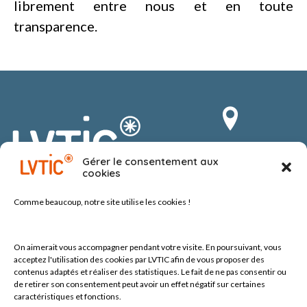
librement entre nous et en toute
transparence.
Route du Vergnolet 8
Gérer le consentement aux
1070 Puidoux-Chexbres
cookies
Suisse
Comme beaucoup, notre site
utilise les cookies !
On aimerait vous accompagner pendant votre visite.
En poursuivant, vous
acceptez l'utilisation des cookies par LVTIC afin de vous proposer des
contenus adaptés et réaliser des statistiques. Le fait de ne pas consentir ou
de retirer son consentement peut avoir un effet négatif sur certaines
Tel +41 (0) 21 552 60 10
contact@lvtic.ch
caractéristiques et fonctions.