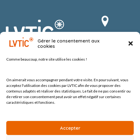
Route du Vergnolet 8
Gérer le consentement aux
1070 Puidoux-Chexbres
cookies
Suisse
Comme beaucoup, notre site
utilise les cookies !
On aimerait vous accompagner pendant votre visite.
En poursuivant, vous
acceptez l'utilisation des cookies par LVTIC afin de vous proposer des
contenus adaptés et réaliser des statistiques. Le fait de ne pas consentir ou
de retirer son consentement peut avoir un effet négatif sur certaines
Tel +41 (0) 21 552 60 10
contact@lvtic.ch
caractéristiques et fonctions.
Accepter