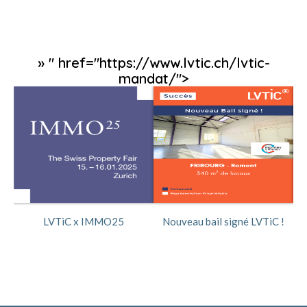
» " href="https://www.lvtic.ch/lvtic-
mandat/">
ée
LVTiC x IMMO25
Nouveau bail signé LVTiC !
No