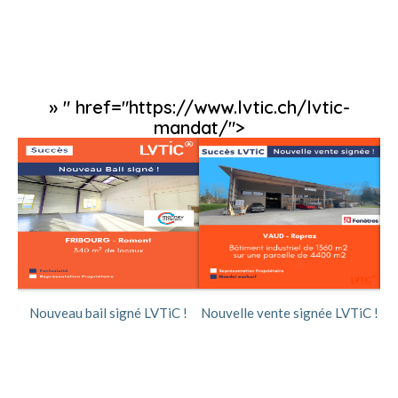
» " href="https://www.lvtic.ch/lvtic-
mandat/">
Vo
Nouveau bail signé LVTiC !
Nouvelle vente signée LVTiC !