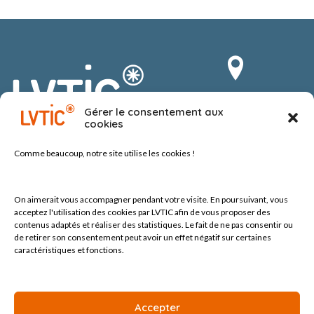
Route du Vergnolet 8
Gérer le consentement aux
1070 Puidoux-Chexbres
cookies
Suisse
Comme beaucoup, notre site
utilise les cookies !
On aimerait vous accompagner pendant votre visite.
En poursuivant, vous
acceptez l'utilisation des cookies par LVTIC afin de vous proposer des
contenus adaptés et réaliser des statistiques. Le fait de ne pas consentir ou
de retirer son consentement peut avoir un effet négatif sur certaines
Tel +41 (0) 21 552 60 10
contact@lvtic.ch
caractéristiques et fonctions.
Accepter