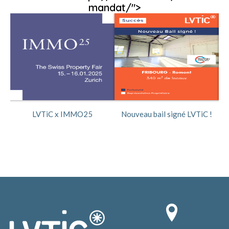
mandat/">
ée
LVTiC x IMMO25
Nouveau bail signé LVTiC !
No