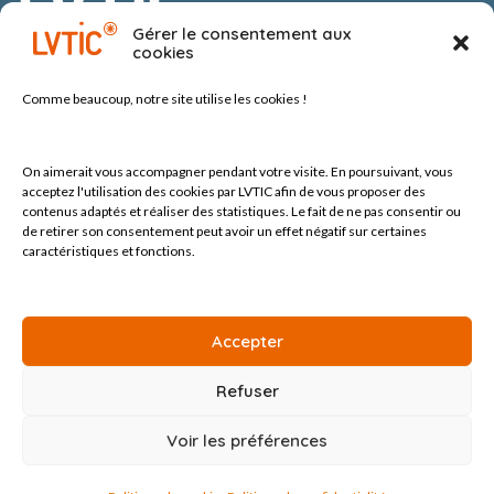
Route du Vergnolet 8
Gérer le consentement aux
1070 Puidoux-Chexbres
cookies
Suisse
Comme beaucoup, notre site
utilise les cookies !
On aimerait vous accompagner pendant votre visite.
En poursuivant, vous
acceptez l'utilisation des cookies par LVTIC afin de vous proposer des
contenus adaptés et réaliser des statistiques. Le fait de ne pas consentir ou
de retirer son consentement peut avoir un effet négatif sur certaines
Tel +41 (0) 21 552 60 10
contact@lvtic.ch
caractéristiques et fonctions.
Accepter
Refuser
Voir les préférences