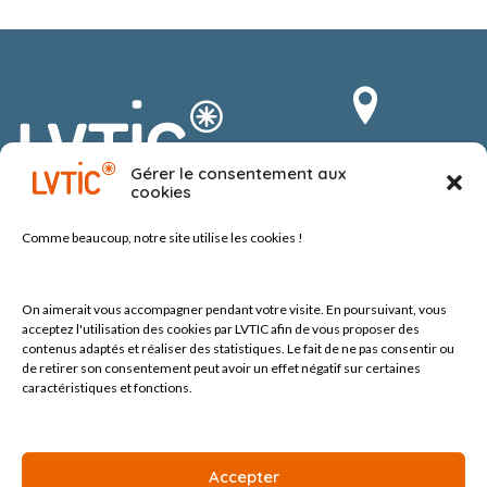
Route du Vergnolet 8
Gérer le consentement aux
1070 Puidoux-Chexbres
cookies
Suisse
Comme beaucoup, notre site
utilise les cookies !
On aimerait vous accompagner pendant votre visite.
En poursuivant, vous
acceptez l'utilisation des cookies par LVTIC afin de vous proposer des
contenus adaptés et réaliser des statistiques. Le fait de ne pas consentir ou
de retirer son consentement peut avoir un effet négatif sur certaines
Tel +41 (0) 21 552 60 10
contact@lvtic.ch
caractéristiques et fonctions.
Accepter