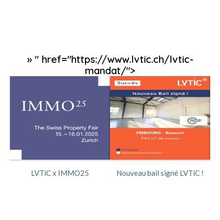
» " href="https://www.lvtic.ch/lvtic-
mandat/">
ée
LVTiC x IMMO25
Nouveau bail signé LVTiC !
No