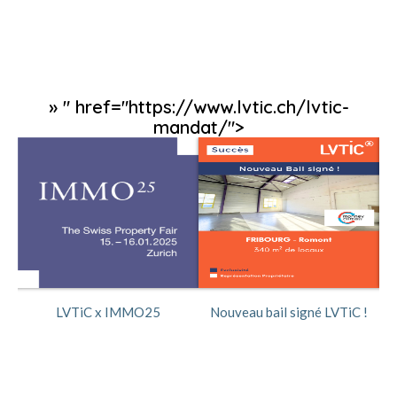
» " href="https://www.lvtic.ch/lvtic-
mandat/">
ée
LVTiC x IMMO25
Nouveau bail signé LVTiC !
No