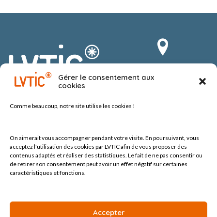
Route du Vergnolet 8
Gérer le consentement aux
1070 Puidoux-Chexbres
cookies
Suisse
Comme beaucoup, notre site
utilise les cookies !
On aimerait vous accompagner pendant votre visite.
En poursuivant, vous
acceptez l'utilisation des cookies par LVTIC afin de vous proposer des
contenus adaptés et réaliser des statistiques. Le fait de ne pas consentir ou
de retirer son consentement peut avoir un effet négatif sur certaines
Tel +41 (0) 21 552 60 10
contact@lvtic.ch
caractéristiques et fonctions.
Accepter