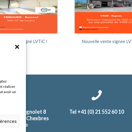
uveau bail signé LVTiC !
Nouvelle vente signée LV
eptez
t réaliser
ut avoir un
ute du Vergnolet 8
Tel +41 (0) 21 552 60 10
0 Puidoux-Chexbres
férences
Suisse