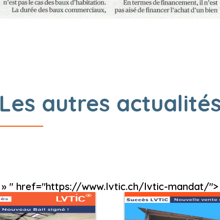
Les autres actualité
» " href="https://www.lvtic.ch/lvtic-mandat/">